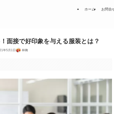
ホーム
お問合
め！面接で好印象を与える服装とは？
021年5月1日
林檎
。