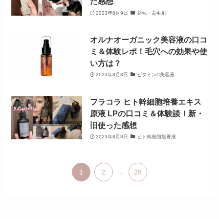
た感想
2023年8月9日
発毛・育毛剤
オルナオーガニック美容液の口コ
ミ＆体験レポ！毛穴への効果や使
い方は？
2023年8月8日
ビタミンC美容液
フラコラ ヒト幹細胞培養エキス
原液 LPの口コミ＆体験談！新・
旧使った感想
2023年8月8日
ヒト幹細胞培養液
1
2
...
28