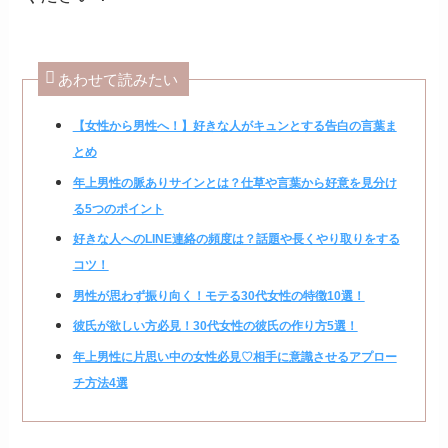
あわせて読みたい
【女性から男性へ！】好きな人がキュンとする告白の言葉ま
とめ
年上男性の脈ありサインとは？仕草や言葉から好意を見分け
る5つのポイント
好きな人へのLINE連絡の頻度は？話題や長くやり取りをする
コツ！
男性が思わず振り向く！モテる30代女性の特徴10選！
彼氏が欲しい方必見！30代女性の彼氏の作り方5選！
年上男性に片思い中の女性必見♡相手に意識させるアプロー
チ方法4選