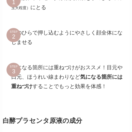
にとる
玉大程度）
手のひらで押し込むようにやさしく顔全体にな
STEP
じませる
気になる箇所には重ねづけがおススメ！目元や
STEP
口元、ほうれい線まわりなど
気になる箇所には
重ねづけ
することでもっと効果を体感！
白酵プラセンタ原液の成分