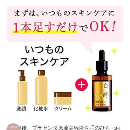
洗顔後、プラセンタ原液美容液を手のひら
STEP
（1円