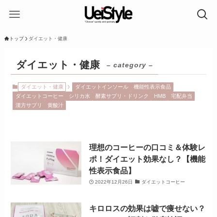
トップ
ダイエット・健康
ダイエット・健康
– category –
ダイエット・健康
ダイエットインソール
機能性表示食品
ダイエットコーヒー
シリカ水
酵素サプリ・ドリンク
HMB
宅配弁当
漢方サプリ
黄酸汁
理想のコーヒーの口コミ＆体験レ
ポ！ダイエット効果なし？【機能
性表示食品】
2022年12月26日
ダイエットコーヒー
キロロスの効果は嘘で痩せない？