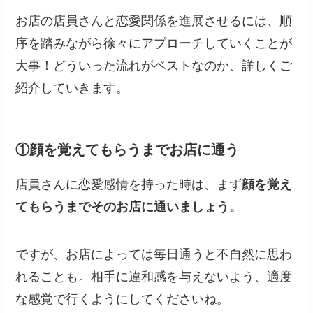
お店の店員さんと恋愛関係を進展させるには、順
序を踏みながら徐々にアプローチしていくことが
大事！どういった流れがベストなのか、詳しくご
紹介していきます。
①顔を覚えてもらうまでお店に通う
店員さんに恋愛感情を持った時は、まず
顔を覚え
てもらうまでそのお店に通いましょう。
ですが、お店によっては毎日通うと不自然に思わ
れることも。相手に違和感を与えないよう、適度
な感覚で行くようにしてくださいね。