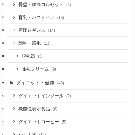
骨盤・腰痛コルセット
(4)
育乳・バストケア
(18)
着圧レギンス
(14)
除毛・脱毛
(13)
脱毛器
(3)
除毛クリーム
(9)
ダイエット・健康
(45)
ダイエットインソール
(2)
機能性表示食品
(6)
ダイエットコーヒー
(5)
シリカ水
(14)