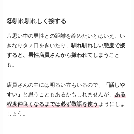
③馴れ馴れしく接する
片思い中の男性との距離を縮めたいとはいえ、い
きなりタメ口をきいたり、
馴れ馴れしい態度で接
すると、男性店員さんから嫌われてしまう
こと
も。
店員さんの中には明るい方もいるので、
「話しや
すい」
と思うこともあるかもしれませんが、
ある
程度仲良くなるまでは必ず敬語を使う
ようにしま
しょう。