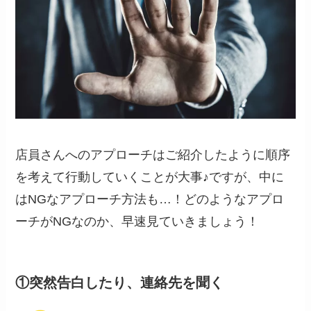
店員さんへのアプローチはご紹介したように順序
を考えて行動していくことが大事♪ですが、中に
はNGなアプローチ方法も…！どのようなアプロ
ーチがNGなのか、早速見ていきましょう！
①突然告白したり、連絡先を聞く