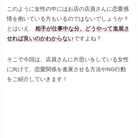
このように女性の中にはお店の店員さんに恋愛感
情を抱いている方もいるのではないでしょうか？
とはいえ、
相手が仕事中な分、どうやって進展さ
せれば良いのかわからない
ですよね？
そこで今回は、店員さんに片思いをしている女性
に向けて、恋愛関係を進展させる方法やNG行動
をご紹介していきます！