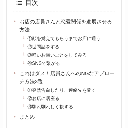
目次
お店の店員さんと恋愛関係を進展させる
方法
①顔を覚えてもらうまでお店に通う
②世間話をする
③軽いお願いごとをしてみる
④SNSで繋がる
これはダメ！店員さんへのNGなアプロー
チ方法3選
①突然告白したり、連絡先を聞く
②お店に居座る
③馴れ馴れしく接する
まとめ