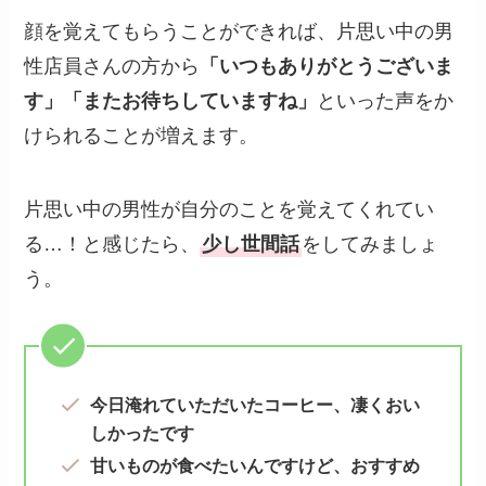
顔を覚えてもらうことができれば、片思い中の男
性店員さんの方から
「いつもありがとうございま
す」「またお待ちしていますね」
といった声をか
けられることが増えます。
片思い中の男性が自分のことを覚えてくれてい
る…！と感じたら、
少し世間話
をしてみましょ
う。
今日淹れていただいたコーヒー、凄くおい
しかったです
甘いものが食べたいんですけど、おすすめ