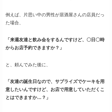
例えば、片思い中の男性が居酒屋さんの店員だっ
た場合、
「来週友達と飲み会をするんですけど、〇日〇時
からお店予約できますか？」
と、頼んでみた後に、
「友達の誕生日なので、サプライズでケーキを用
意したいんですけど、お店で用意していただくこ
とはできますか…？」