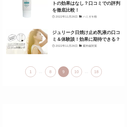
トの効果はなし？口コミでの評判
を徹底比較！
2022年11月26日
ハミガキ粉
ジュリーク日焼け止め乳液の口コ
ミ＆体験談！効果に期待できる？
2022年11月26日
紫外線対策
1
...
8
9
10
...
18